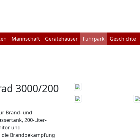
ten
Mannschaft
Gerätehäuser
Fuhrpark
Geschichte
rad 3000/200
für Brand- und
ssertank, 200-Liter-
itor und
für die Brandbekämpfung