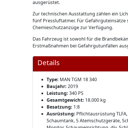
ausgerüstet.
Zur technischen Ausstattung zählen ein Li
fünf Pressluftatmer. Für Gefahrguteinsätze
Chemieschutzanzüge zur Verfügung.
Das Fahrzeug ist sowohl für die Brandbekä
Erstmaßnahmen bei Gefahrgutunfällen ausg
Details
Type:
MAN TGM 18 340
Baujahr:
2019
Leistung:
340 PS
Gesamtgewicht:
18.000 kg
Besatzung:
1:8
Ausrüstung:
Pflichtausrüstung TLFA, 
Schaumtank, 5 Atemschutzgeräte, Sch
Monitor, Schaumeinrichtung, div. Sch