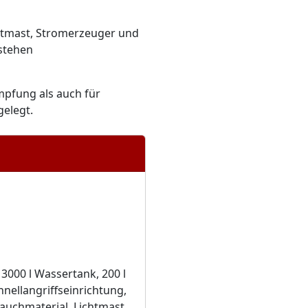
chtmast, Stromerzeuger und
 stehen
mpfung als auch für
elegt.
3000 l Wassertank, 200 l
nellangriffseinrichtung,
lauchmaterial, Lichtmast,